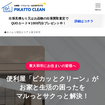
MENU
出張見積もり又はお品物の出張買取査定で
詳細はコチラ
QUOカード￥1000円分プレゼント中！
HOME
ホーム
対応エリア
東大和市
提供できるサービス
遺品整理サービス
不用品買取アイテム一覧
東大和市にお住まいの皆様へ
買取実績
便利屋「ピカッとクリーン」が
買取査定の詳細
お家と生活の困ったを
マルっとサクっと解決！
施工実績