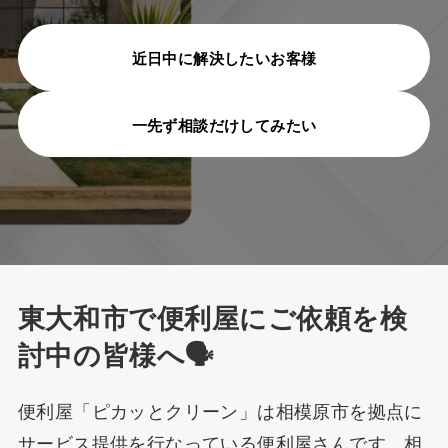
対応エリア
よくある質問
近日中に解決したいお客様
作業ギャラリー
一先ず相談だけしてみたい
お役立ち情報
会社概要
お知らせ
古物営業法に基づく表記
東大和市で便利屋にご依頼を検
お問い合わせ
討中の皆様へ🗣️
協力業者募集
便利屋「ピカッとクリーン」は相模原市を拠点に
プライバシー・ポリシー
サービス提供を行なっている便利屋さんです。相