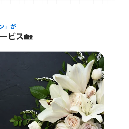
ン」が
ービス🏡