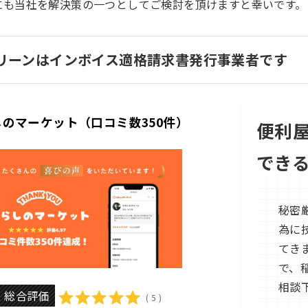
にも当社を解決策の一つとしてご検討を頂けますと幸いです。
リーンはインボイス適格請求書発行事業者です
のマーケット（口コミ数350件）
便利
でき
秘密
為に
てき
で、
相談
総合評価
( 5 )