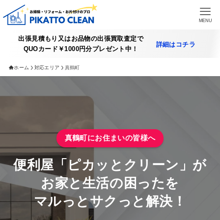
MENU
出張見積もり又はお品物の出張買取査定で
詳細はコチラ
QUOカード￥1000円分プレゼント中！
HOME
ホーム
対応エリア
真鶴町
提供できるサービス
遺品整理サービス
不用品買取アイテム一覧
真鶴町にお住まいの皆様へ
買取実績
便利屋「ピカッとクリーン」が
買取査定の詳細
お家と生活の困ったを
マルっとサクっと解決！
施工実績