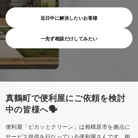
対応エリア
よくある質問
近日中に解決したいお客様
作業ギャラリー
一先ず相談だけしてみたい
お役立ち情報
会社概要
お知らせ
古物営業法に基づく表記
真鶴町で便利屋にご依頼を検討
お問い合わせ
中の皆様へ🗣️
協力業者募集
便利屋「ピカッとクリーン」は相模原市を拠点に
プライバシー・ポリシー
サービス提供を行なっている便利屋さんです。相