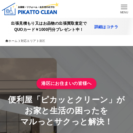
MENU
出張見積もり又はお品物の出張買取査定で
詳細はコチラ
QUOカード￥1000円分プレゼント中！
HOME
ホーム
対応エリア
港区
提供できるサービス
遺品整理サービス
不用品買取アイテム一覧
港区にお住まいの皆様へ
買取実績
便利屋「ピカッとクリーン」が
買取査定の詳細
お家と生活の困ったを
マルっとサクっと解決！
施工実績