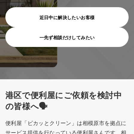
対応エリア
よくある質問
近日中に解決したいお客様
作業ギャラリー
一先ず相談だけしてみたい
お役立ち情報
会社概要
お知らせ
古物営業法に基づく表記
港区で便利屋にご依頼を検討中
お問い合わせ
の皆様へ🗣️
協力業者募集
便利屋「ピカッとクリーン」は相模原市を拠点に
プライバシー・ポリシー
サービス提供を行なっている便利屋さんです。相