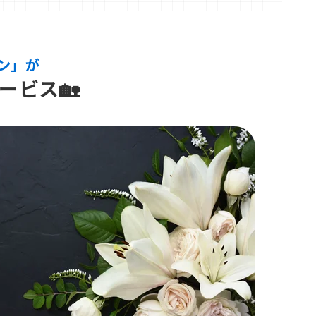
ン」が
ービス🏡