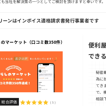
にも当社を解決策の一つとしてご検討を頂けますと幸いです。
リーンはインボイス適格請求書発行事業者です
のマーケット（口コミ数350件）
便利
でき
秘密
為に
てき
で、
相談
総合評価
( 5 )